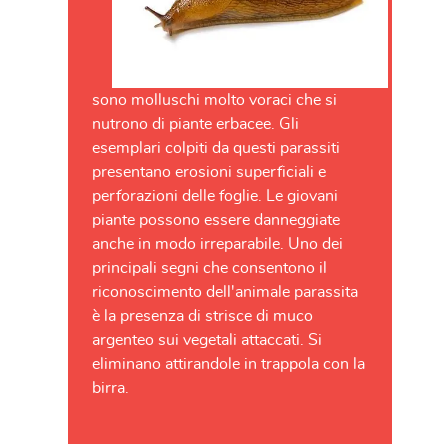
sono molluschi molto voraci che si
nutrono di piante erbacee. Gli
esemplari colpiti da questi parassiti
presentano erosioni superficiali e
perforazioni delle foglie. Le giovani
piante possono essere danneggiate
anche in modo irreparabile. Uno dei
principali segni che consentono il
riconoscimento dell'animale parassita
è la presenza di strisce di muco
argenteo sui vegetali attaccati. Si
eliminano attirandole in trappola con la
birra.