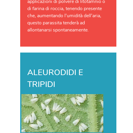
applicazioni di polvere di litotamnio o
di farina di roccia, tenendo presente
che, aumentando l'umidità dell'aria,
questo parassita tenderà ad
allontanarsi spontaneamente.
ALEURODIDI E
TRIPIDI