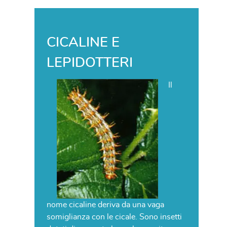
CICALINE E
LEPIDOTTERI
Il
nome cicaline deriva da una vaga
somiglianza con le cicale. Sono insetti