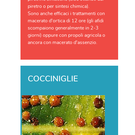
piretro o per sintesi chimica).
Sono anche efficaci i trattamenti con
macerato d'ortica di 12 ore (gli afidi
scompaiono generalmente in 2-3
giorni) oppure con propoli agricola o
ancora con macerato d'assenzio.
COCCINIGLIE