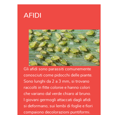
AFIDI
Gli afidi sono parassiti comunemente
conosciuti come pidocchi delle piante.
Sono lunghi da 2 a 3 mm, si trovano
raccolti in fitte colonie e hanno colori
che variano dal verde chiaro al bruno.
I giovani germogli attaccati dagli afidi
si deformano; sui lembi di foglie e fiori
compaiono decolorazioni puntiformi.