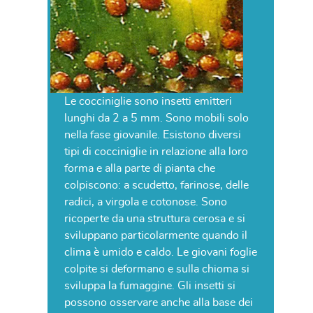
Le cocciniglie sono insetti emitteri
lunghi da 2 a 5 mm. Sono mobili solo
nella fase giovanile. Esistono diversi
tipi di cocciniglie in relazione alla loro
forma e alla parte di pianta che
colpiscono: a scudetto, farinose, delle
radici, a virgola e cotonose. Sono
ricoperte da una struttura cerosa e si
sviluppano particolarmente quando il
clima è umido e caldo. Le giovani foglie
colpite si deformano e sulla chioma si
sviluppa la fumaggine. Gli insetti si
possono osservare anche alla base dei