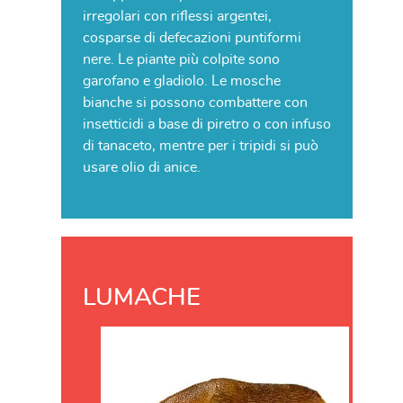
irregolari con riflessi argentei,
cosparse di defecazioni puntiformi
nere. Le piante più colpite sono
garofano e gladiolo. Le mosche
bianche si possono combattere con
insetticidi a base di piretro o con infuso
di tanaceto, mentre per i tripidi si può
usare olio di anice.
LUMACHE